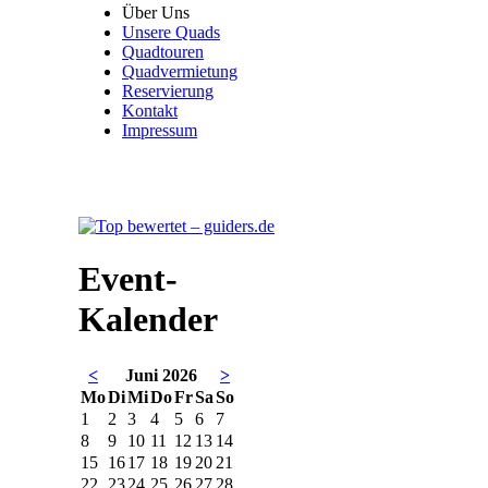
Über Uns
Unsere Quads
Quadtouren
Quadvermietung
Reservierung
Kontakt
Impressum
Event-
Kalender
<
Juni 2026
>
Mo
Di
Mi
Do
Fr
Sa
So
1
2
3
4
5
6
7
8
9
10
11
12
13
14
15
16
17
18
19
20
21
22
23
24
25
26
27
28