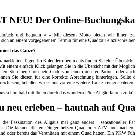
T NEU! Der Online-Buchungska
 einfach und bequem « – Mit diesem Motto bieten wir Ihnen zuk
 sich an einem vorgegebenem Termin für eine Quadtour einzuschreiben
oniert das Ganze?
-markierten Tagen im Kalender oben rechts finden Sie eine Übersicht
Mit einem einfach Klick gelangen Sie in die Übersicht mit der Möglichk
llten Sie einen Gutschein-Code von einem unserer Partner oder auc
önnen Sie diesen für eine korrekte Abrechnung hinterlegen. Sollte 
eicht sein, behalten wir es uns vor eine weitere Tour zu einer späteren
uns schon bald mit Ihnen durch das wunderschöne Allgäu fahren zu kö
u neu erleben – hautnah auf Qu
e die Faszination des Allgäus mal ganz anders - sensationeller F
en. Die kleinen dicken Dinger heißen Quad oder ATV und machen r
sind oder bereits das Vergnügen mit einem Quad hatten. Ein PKW Füh