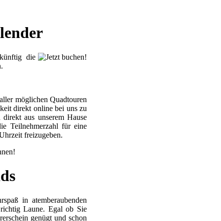
lender
ünftig die
.
 aller möglichen Quadtouren
eit direkt online bei uns zu
h direkt aus unserem Hause
die Teilnehmerzahl für eine
 Uhrzeit freizugeben.
nnen!
ads
ahrspaß in atemberaubenden
ichtig Laune. Egal ob Sie
rerschein genügt und schon