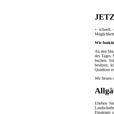
JETZ
» schnell,
Möglichkeit
Wie funkti
An den blau
des Tages. 
buchen. So
besitzen, k
Quadtour err
Wir freuen 
Allgä
Erleben Si
Landschaft
Einsteiger 