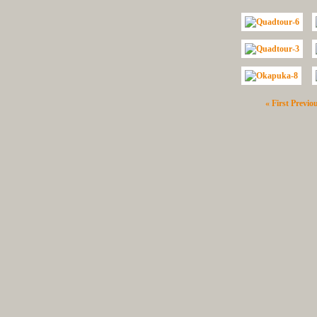
« First
Previo