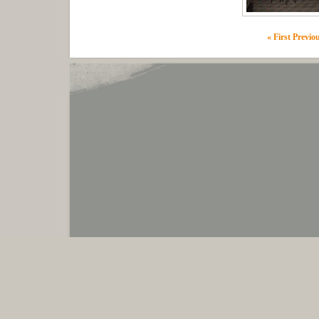
« First
Previo